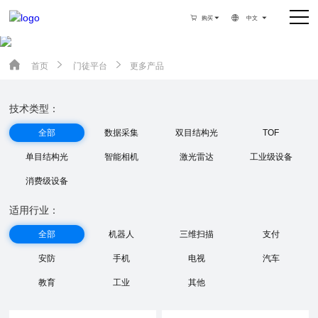

购买


中文

全“芯”矩阵，极致产品性能



首页
门徒平台
更多产品
门徒娱乐构建差异化、多层次的产品
体系，实现多种距离覆盖、多元场景
应用，持续打造产品通用性、量产
技术类型：
化、场景化优势。
全部
数据采集
双目结构光
TOF
单目结构光
智能相机
激光雷达
工业级设备
消费级设备
适用行业：
全部
机器人
三维扫描
支付
安防
手机
电视
汽车
教育
工业
其他